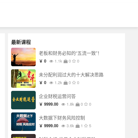
最新课程
老板和财务必知的“五流一致”！
￥ 0
1.1k
0
0
未分配利润过大的十大解决思路
￥ 0
1.2k
0
0
企业财税运营问答
￥ 9999.00
1.8k
0
0
大数据下财务风险控制
￥ 9999.00
3.6k
1
5