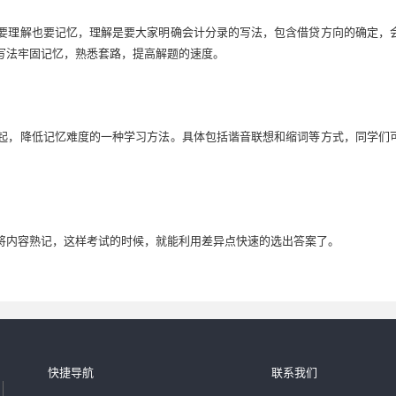
要理解也要记忆，理解是要大家明确会计分录的写法，包含借贷方向的确定，
写法牢固记忆，熟悉套路，提高解题的速度。
起，降低记忆难度的一种学习方法。具体包括谐音联想和缩词等方式，同学们
将内容熟记，这样考试的时候，就能利用差异点快速的选出答案了。
快捷导航
联系我们