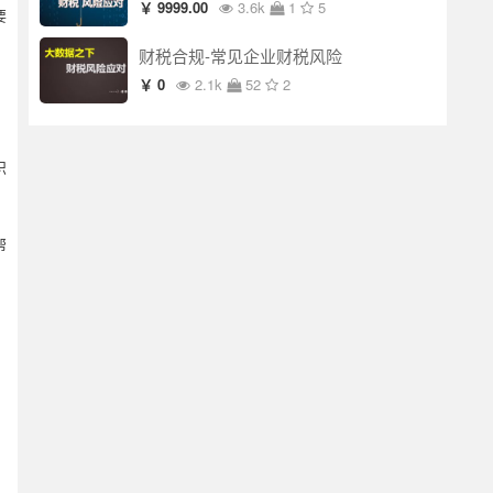
￥ 9999.00
3.6k
1
5
要
财税合规-常见企业财税风险
￥ 0
2.1k
52
2
识
帮