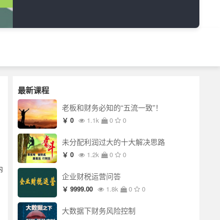
最新课程
老板和财务必知的“五流一致”！
￥ 0
1.1k
0
0
未分配利润过大的十大解决思路
￥ 0
1.2k
0
0
内
企业财税运营问答
￥ 9999.00
1.8k
0
0
大数据下财务风险控制